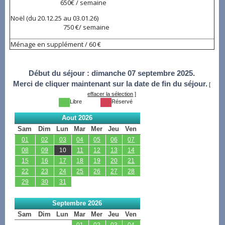
650€ / semaine
Noël (du 20.12.25 au 03.01.26)
750 €/ semaine
Ménage en supplément / 60 €
Début du séjour :
dimanche 07 septembre 2025.
Merci de cliquer maintenant sur la date de fin du séjour.
[
effacer la sélection
]
Libre
Réservé
Aout 2026
Sam
Dim
Lun
Mar
Mer
Jeu
Ven
01
02
03
04
05
06
07
08
09
10
11
12
13
14
15
16
17
18
19
20
21
22
23
24
25
26
27
28
29
30
31
Septembre 2026
Sam
Dim
Lun
Mar
Mer
Jeu
Ven
01
02
03
04