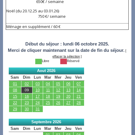
650€ / semaine
Noël (du 20.12.25 au 03.01.26)
750 €/ semaine
Ménage en supplément / 60 €
Début du séjour :
lundi 06 octobre 2025.
Merci de cliquer maintenant sur la date de fin du séjour.
[
effacer la sélection
]
Libre
Réservé
Aout 2026
Sam
Dim
Lun
Mar
Mer
Jeu
Ven
01
02
03
04
05
06
07
08
09
10
11
12
13
14
15
16
17
18
19
20
21
22
23
24
25
26
27
28
29
30
31
Septembre 2026
Sam
Dim
Lun
Mar
Mer
Jeu
Ven
01
02
03
04