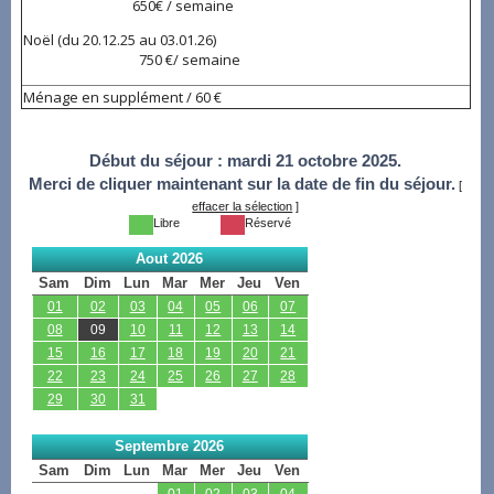
650€ / semaine
Noël (du 20.12.25 au 03.01.26)
750 €/ semaine
Ménage en supplément / 60 €
Début du séjour :
mardi 21 octobre 2025.
Merci de cliquer maintenant sur la date de fin du séjour.
[
effacer la sélection
]
Libre
Réservé
Aout 2026
Sam
Dim
Lun
Mar
Mer
Jeu
Ven
01
02
03
04
05
06
07
08
09
10
11
12
13
14
15
16
17
18
19
20
21
22
23
24
25
26
27
28
29
30
31
Septembre 2026
Sam
Dim
Lun
Mar
Mer
Jeu
Ven
01
02
03
04