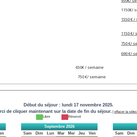
950€/ s
1150€/ 
1550 € /
1150 €/
750 €/ 
690 €/ 
0.12.25 650€ / semaine
au 03.01.26) 750 €/ semaine
Début du séjour :
lundi 17 novembre 2025.
ci de cliquer maintenant sur la date de fin du séjour.
[
effacer la sélec
Libre
Réservé
Septembre 2026
en
Sam
Dim
Lun
Mar
Mer
Jeu
Ven
Sam
Dim