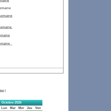
emaine
semaine
 semaine
 semaine
semaine
semaine
tion
]
Octobre 2026
Lun
Mar
Mer
Jeu
Ven