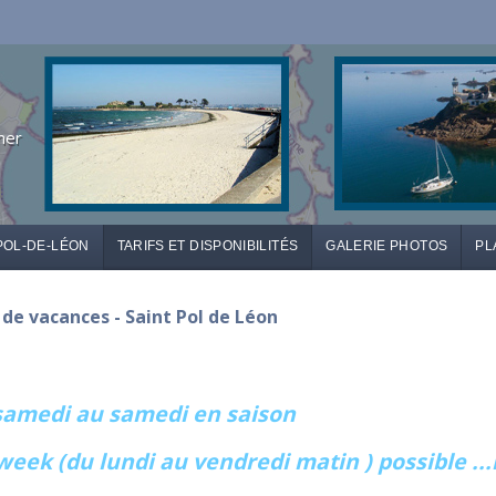
mer
POL-DE-LÉON
TARIFS ET DISPONIBILITÉS
GALERIE PHOTOS
PL
n de vacances - Saint Pol de Léon
 samedi au samedi en saison
week (du lundi au vendredi matin ) possible ..