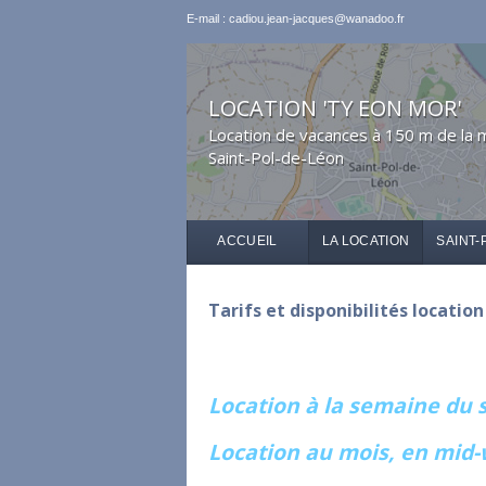
E-mail : cadiou.jean-jacques@wanadoo.fr
LOCATION 'TY EON MOR'
Location de vacances à 150 m de la 
Saint-Pol-de-Léon
ACCUEIL
LA LOCATION
SAINT-
Tarifs et disponibilités locatio
Location à la semaine du
Location au mois, en mid-