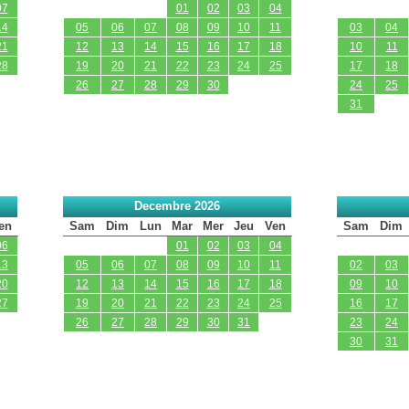
07
01
02
03
04
14
05
06
07
08
09
10
11
03
04
21
12
13
14
15
16
17
18
10
11
28
19
20
21
22
23
24
25
17
18
26
27
28
29
30
24
25
31
Decembre 2026
en
Sam
Dim
Lun
Mar
Mer
Jeu
Ven
Sam
Dim
06
01
02
03
04
13
05
06
07
08
09
10
11
02
03
20
12
13
14
15
16
17
18
09
10
27
19
20
21
22
23
24
25
16
17
26
27
28
29
30
31
23
24
30
31