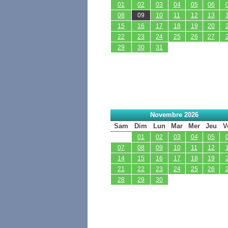
01
02
03
04
05
06
08
09
10
11
12
13
15
16
17
18
19
20
22
23
24
25
26
27
29
30
31
Novembre 2026
Sam
Dim
Lun
Mar
Mer
Jeu
V
01
02
03
04
05
07
08
09
10
11
12
14
15
16
17
18
19
21
22
23
24
25
26
28
29
30