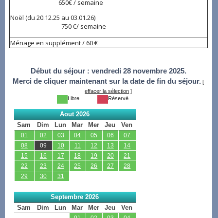
650€ / semaine
Noël (du 20.12.25 au 03.01.26)
750 €/ semaine
Ménage en supplément / 60 €
Début du séjour :
vendredi 28 novembre 2025.
Merci de cliquer maintenant sur la date de fin du séjour.
[
effacer la sélection
]
Libre
Réservé
Aout 2026
Sam
Dim
Lun
Mar
Mer
Jeu
Ven
01
02
03
04
05
06
07
08
09
10
11
12
13
14
15
16
17
18
19
20
21
22
23
24
25
26
27
28
29
30
31
Septembre 2026
Sam
Dim
Lun
Mar
Mer
Jeu
Ven
01
02
03
04