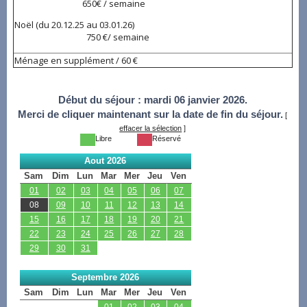
650€ / semaine
Noël (du 20.12.25 au 03.01.26)
750 €/ semaine
Ménage en supplément / 60 €
Début du séjour :
mardi 06 janvier 2026.
Merci de cliquer maintenant sur la date de fin du séjour.
[
effacer la sélection
]
Libre
Réservé
Aout 2026
Sam
Dim
Lun
Mar
Mer
Jeu
Ven
01
02
03
04
05
06
07
08
09
10
11
12
13
14
15
16
17
18
19
20
21
22
23
24
25
26
27
28
29
30
31
Septembre 2026
Sam
Dim
Lun
Mar
Mer
Jeu
Ven
01
02
03
04