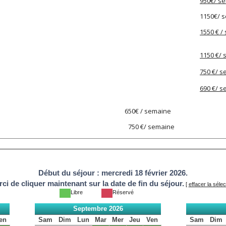
950€/ s
1150€/ 
1550 € /
1150 €/
750 €/ 
690 €/ 
0.12.25 650€ / semaine
au 03.01.26) 750 €/ semaine
Début du séjour :
mercredi 18 février 2026.
ci de cliquer maintenant sur la date de fin du séjour.
[
effacer la sélec
Libre
Réservé
Septembre 2026
en
Sam
Dim
Lun
Mar
Mer
Jeu
Ven
Sam
Dim