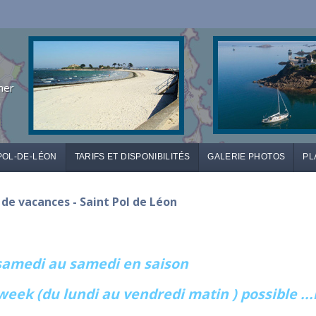
mer
POL-DE-LÉON
TARIFS ET DISPONIBILITÉS
GALERIE PHOTOS
PL
n de vacances - Saint Pol de Léon
 samedi au samedi en saison
week (du lundi au vendredi matin ) possible ..