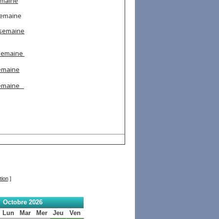
emaine
semaine
 semaine
 semaine
semaine
semaine
tion
]
Octobre 2026
Lun
Mar
Mer
Jeu
Ven