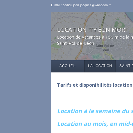
E-mail : cadiou.jean-jacques@wanadoo.fr
LOCATION 'TY EON MOR'
Location de vacances à 150 m de la 
Saint-Pol-de-Léon
ACCUEIL
LA LOCATION
SAINT-
Tarifs et disponibilités locatio
Location à la semaine du
Location au mois, en mid-