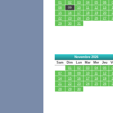
01
02
03
04
05
06
08
09
10
11
12
13
15
16
17
18
19
20
22
23
24
25
26
27
29
30
31
Novembre 2026
Sam
Dim
Lun
Mar
Mer
Jeu
V
01
02
03
04
05
07
08
09
10
11
12
14
15
16
17
18
19
21
22
23
24
25
26
28
29
30