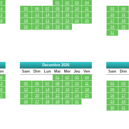
07
01
02
03
04
14
05
06
07
08
09
10
11
03
04
21
12
13
14
15
16
17
18
10
11
28
19
20
21
22
23
24
25
17
18
26
27
28
29
30
24
25
31
Decembre 2026
en
Sam
Dim
Lun
Mar
Mer
Jeu
Ven
Sam
Dim
06
01
02
03
04
13
05
06
07
08
09
10
11
02
03
20
12
13
14
15
16
17
18
09
10
27
19
20
21
22
23
24
25
16
17
26
27
28
29
30
31
23
24
30
31