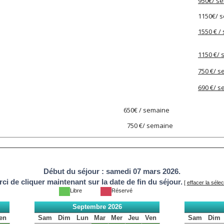
950€/ s
1150€/ 
1550 € /
1150 €/
750 €/ 
690 €/ 
0.12.25 650€ / semaine
au 03.01.26) 750 €/ semaine
Début du séjour :
samedi 07 mars 2026.
ci de cliquer maintenant sur la date de fin du séjour.
[
effacer la sélec
Libre
Réservé
Septembre 2026
en
Sam
Dim
Lun
Mar
Mer
Jeu
Ven
Sam
Dim