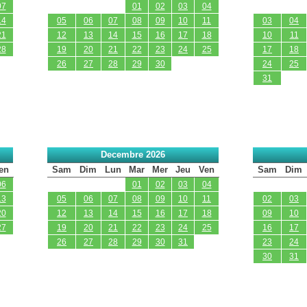
07
01
02
03
04
14
05
06
07
08
09
10
11
03
04
21
12
13
14
15
16
17
18
10
11
28
19
20
21
22
23
24
25
17
18
26
27
28
29
30
24
25
31
Decembre 2026
en
Sam
Dim
Lun
Mar
Mer
Jeu
Ven
Sam
Dim
06
01
02
03
04
13
05
06
07
08
09
10
11
02
03
20
12
13
14
15
16
17
18
09
10
27
19
20
21
22
23
24
25
16
17
26
27
28
29
30
31
23
24
30
31