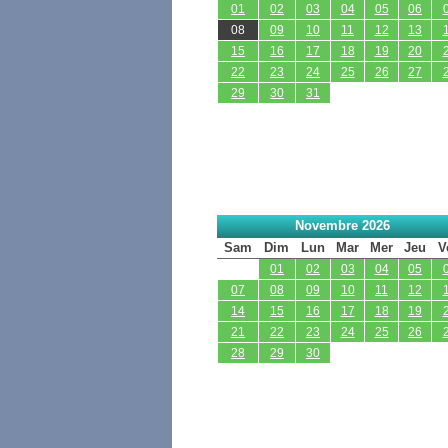
01
02
03
04
05
06
08
09
10
11
12
13
15
16
17
18
19
20
22
23
24
25
26
27
29
30
31
Novembre 2026
Sam
Dim
Lun
Mar
Mer
Jeu
V
01
02
03
04
05
07
08
09
10
11
12
14
15
16
17
18
19
21
22
23
24
25
26
28
29
30