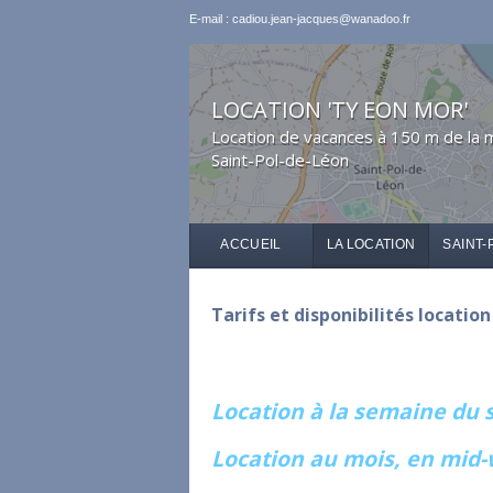
E-mail : cadiou.jean-jacques@wanadoo.fr
LOCATION 'TY EON MOR'
Location de vacances à 150 m de la 
Saint-Pol-de-Léon
ACCUEIL
LA LOCATION
SAINT-
Tarifs et disponibilités locatio
Location à la semaine du
Location au mois, en mid-