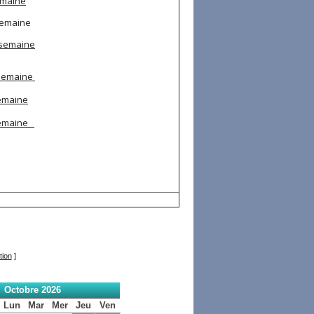
emaine
semaine
 semaine
 semaine
semaine
semaine
tion
]
Octobre 2026
Lun
Mar
Mer
Jeu
Ven