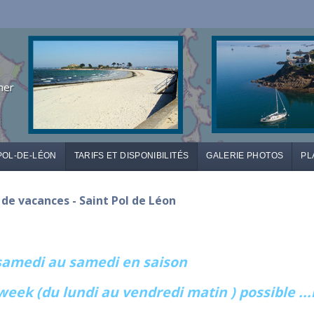
mer
POL-DE-LÉON
TARIFS ET DISPONIBILITÉS
GALERIE PHOTOS
PL
n de vacances - Saint Pol de Léon
 samedi au samedi en saison
week (du lundi au vendredi matin ) possible ..