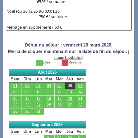
650€ / semaine
Noël (du 20.12.25 au 03.01.26)
750 €/ semaine
Ménage en supplément / 60 €
Début du séjour :
vendredi 20 mars 2026.
Merci de cliquer maintenant sur la date de fin du séjour.
[
effacer la sélection
]
Libre
Réservé
Aout 2026
Sam
Dim
Lun
Mar
Mer
Jeu
Ven
01
02
03
04
05
06
07
08
09
10
11
12
13
14
15
16
17
18
19
20
21
22
23
24
25
26
27
28
29
30
31
Septembre 2026
Sam
Dim
Lun
Mar
Mer
Jeu
Ven
01
02
03
04