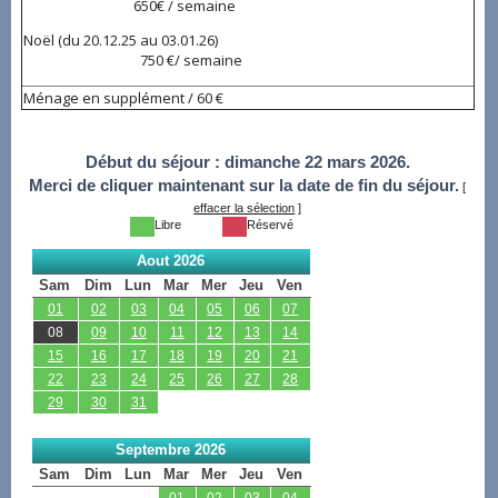
650€ / semaine
Noël (du 20.12.25 au 03.01.26)
750 €/ semaine
Ménage en supplément / 60 €
Début du séjour :
dimanche 22 mars 2026.
Merci de cliquer maintenant sur la date de fin du séjour.
[
effacer la sélection
]
Libre
Réservé
Aout 2026
Sam
Dim
Lun
Mar
Mer
Jeu
Ven
01
02
03
04
05
06
07
08
09
10
11
12
13
14
15
16
17
18
19
20
21
22
23
24
25
26
27
28
29
30
31
Septembre 2026
Sam
Dim
Lun
Mar
Mer
Jeu
Ven
01
02
03
04