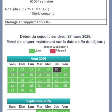
650€ / semaine
Noël (du 20.12.25 au 03.01.26)
750 €/ semaine
Ménage en supplément / 60 €
Début du séjour :
vendredi 27 mars 2026.
Merci de cliquer maintenant sur la date de fin du séjour.
[
effacer la sélection
]
Libre
Réservé
Aout 2026
Sam
Dim
Lun
Mar
Mer
Jeu
Ven
01
02
03
04
05
06
07
08
09
10
11
12
13
14
15
16
17
18
19
20
21
22
23
24
25
26
27
28
29
30
31
Septembre 2026
Sam
Dim
Lun
Mar
Mer
Jeu
Ven
01
02
03
04