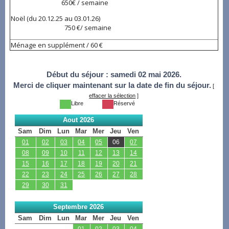
650€ / semaine
Noël (du 20.12.25 au 03.01.26)
750 €/ semaine
Ménage en supplément / 60 €
Début du séjour :
samedi 02 mai 2026.
Merci de cliquer maintenant sur la date de fin du séjour.
[
effacer la sélection
]
Libre
Réservé
Aout 2026
Sam
Dim
Lun
Mar
Mer
Jeu
Ven
01
02
03
04
05
06
07
08
09
10
11
12
13
14
15
16
17
18
19
20
21
22
23
24
25
26
27
28
29
30
31
Septembre 2026
Sam
Dim
Lun
Mar
Mer
Jeu
Ven
01
02
03
04