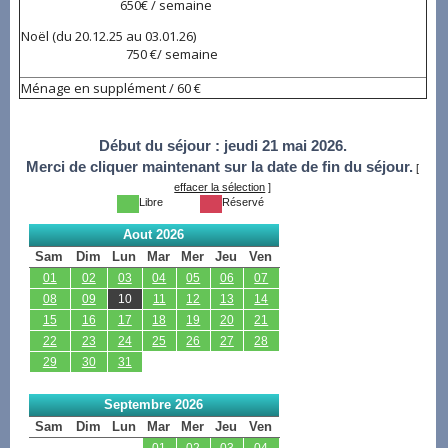
650€ / semaine
Noël (du 20.12.25 au 03.01.26)
750 €/ semaine
Ménage en supplément / 60 €
Début du séjour :
jeudi 21 mai 2026.
Merci de cliquer maintenant sur la date de fin du séjour.
[
effacer la sélection
]
Libre
Réservé
Aout 2026
Sam
Dim
Lun
Mar
Mer
Jeu
Ven
01
02
03
04
05
06
07
08
09
10
11
12
13
14
15
16
17
18
19
20
21
22
23
24
25
26
27
28
29
30
31
Septembre 2026
Sam
Dim
Lun
Mar
Mer
Jeu
Ven
01
02
03
04