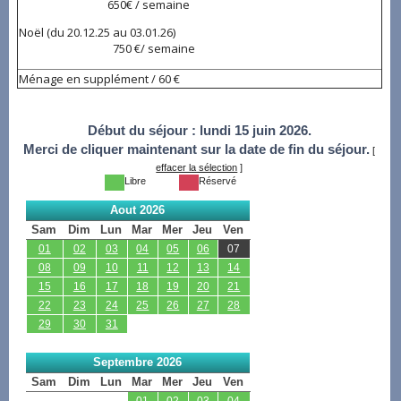
650€ / semaine
Noël (du 20.12.25 au 03.01.26)
750 €/ semaine
Ménage en supplément / 60 €
Début du séjour :
lundi 15 juin 2026.
Merci de cliquer maintenant sur la date de fin du séjour.
[
effacer la sélection
]
Libre
Réservé
Aout 2026
Sam
Dim
Lun
Mar
Mer
Jeu
Ven
01
02
03
04
05
06
07
08
09
10
11
12
13
14
15
16
17
18
19
20
21
22
23
24
25
26
27
28
29
30
31
Septembre 2026
Sam
Dim
Lun
Mar
Mer
Jeu
Ven
01
02
03
04