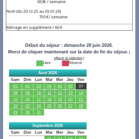
650€ / semaine
Noël (du 20.12.25 au 03.01.26)
750 €/ semaine
Ménage en supplément / 60 €
Début du séjour :
dimanche 28 juin 2026.
Merci de cliquer maintenant sur la date de fin du séjour.
[
effacer la sélection
]
Libre
Réservé
Aout 2026
Sam
Dim
Lun
Mar
Mer
Jeu
Ven
01
02
03
04
05
06
07
08
09
10
11
12
13
14
15
16
17
18
19
20
21
22
23
24
25
26
27
28
29
30
31
Septembre 2026
Sam
Dim
Lun
Mar
Mer
Jeu
Ven
01
02
03
04