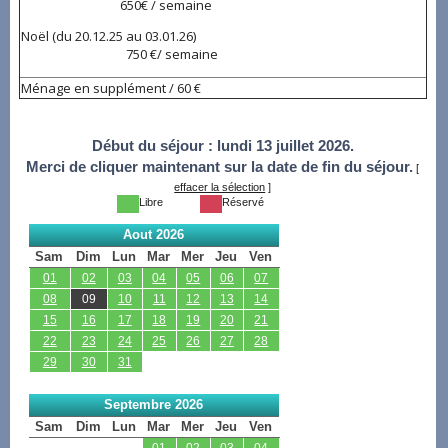
650€ / semaine
Noël (du 20.12.25 au 03.01.26)
750 €/ semaine
Ménage en supplément / 60 €
Début du séjour :
lundi 13 juillet 2026.
Merci de cliquer maintenant sur la date de fin du séjour.
[
effacer la sélection
]
Libre
Réservé
Aout 2026
Sam
Dim
Lun
Mar
Mer
Jeu
Ven
01
02
03
04
05
06
07
08
09
10
11
12
13
14
15
16
17
18
19
20
21
22
23
24
25
26
27
28
29
30
31
Septembre 2026
Sam
Dim
Lun
Mar
Mer
Jeu
Ven
01
02
03
04