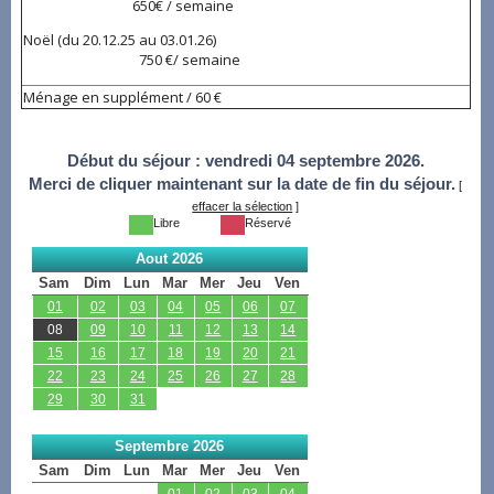
650€ / semaine
Noël (du 20.12.25 au 03.01.26)
750 €/ semaine
Ménage en supplément / 60 €
Début du séjour :
vendredi 04 septembre 2026.
Merci de cliquer maintenant sur la date de fin du séjour.
[
effacer la sélection
]
Libre
Réservé
Aout 2026
Sam
Dim
Lun
Mar
Mer
Jeu
Ven
01
02
03
04
05
06
07
08
09
10
11
12
13
14
15
16
17
18
19
20
21
22
23
24
25
26
27
28
29
30
31
Septembre 2026
Sam
Dim
Lun
Mar
Mer
Jeu
Ven
01
02
03
04