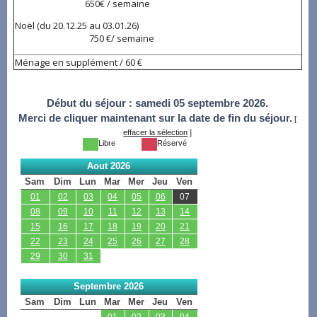
650€ / semaine
Noël (du 20.12.25 au 03.01.26)
750 €/ semaine
Ménage en supplément / 60 €
Début du séjour :
samedi 05 septembre 2026.
Merci de cliquer maintenant sur la date de fin du séjour.
[
effacer la sélection
]
Libre
Réservé
Aout 2026
Sam
Dim
Lun
Mar
Mer
Jeu
Ven
01
02
03
04
05
06
07
08
09
10
11
12
13
14
15
16
17
18
19
20
21
22
23
24
25
26
27
28
29
30
31
Septembre 2026
Sam
Dim
Lun
Mar
Mer
Jeu
Ven
01
02
03
04