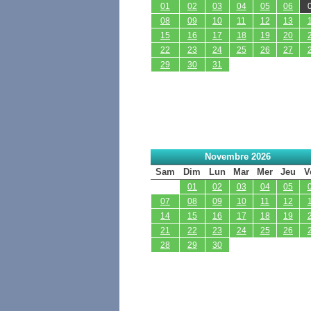
01
02
03
04
05
06
08
09
10
11
12
13
15
16
17
18
19
20
22
23
24
25
26
27
29
30
31
Novembre 2026
Sam
Dim
Lun
Mar
Mer
Jeu
V
01
02
03
04
05
07
08
09
10
11
12
14
15
16
17
18
19
21
22
23
24
25
26
28
29
30