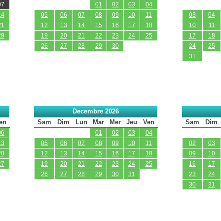
07
01
02
03
04
14
05
06
07
08
09
10
11
03
04
21
12
13
14
15
16
17
18
10
11
28
19
20
21
22
23
24
25
17
18
26
27
28
29
30
24
25
31
Decembre 2026
en
Sam
Dim
Lun
Mar
Mer
Jeu
Ven
Sam
Dim
06
01
02
03
04
13
05
06
07
08
09
10
11
02
03
20
12
13
14
15
16
17
18
09
10
27
19
20
21
22
23
24
25
16
17
26
27
28
29
30
31
23
24
30
31