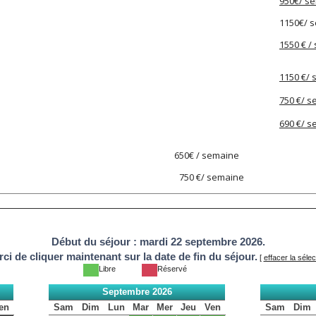
950€/ s
1150€/ 
1550 € /
1150 €/
750 €/ 
690 €/ 
0.12.25 650€ / semaine
au 03.01.26) 750 €/ semaine
Début du séjour :
mardi 22 septembre 2026.
ci de cliquer maintenant sur la date de fin du séjour.
[
effacer la sélec
Libre
Réservé
Septembre 2026
en
Sam
Dim
Lun
Mar
Mer
Jeu
Ven
Sam
Dim