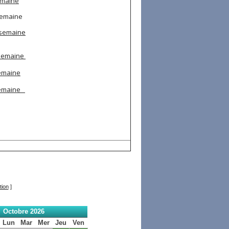
emaine
semaine
 semaine
 semaine
semaine
semaine
tion
]
Octobre 2026
Lun
Mar
Mer
Jeu
Ven