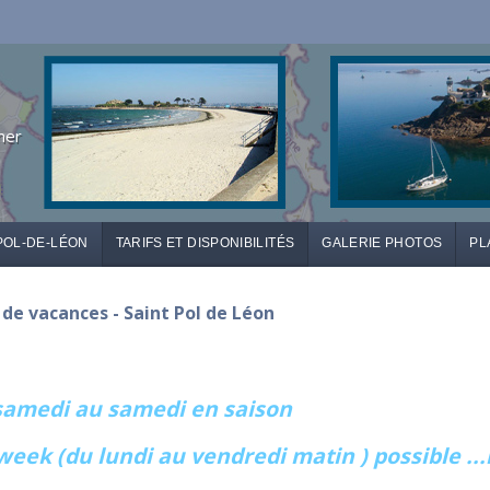
mer
POL-DE-LÉON
TARIFS ET DISPONIBILITÉS
GALERIE PHOTOS
PL
n de vacances - Saint Pol de Léon
 samedi au samedi en saison
week (du lundi au vendredi matin ) possible ..