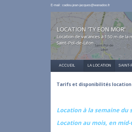
E-mail : cadiou.jean-jacques@wanadoo.fr
LOCATION 'TY EON MOR'
Location de vacances à 150 m de la 
Saint-Pol-de-Léon
ACCUEIL
LA LOCATION
SAINT-
Tarifs et disponibilités locatio
Location à la semaine du
Location au mois, en mid-