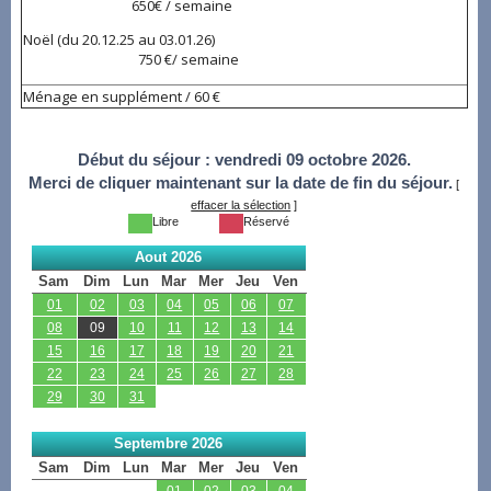
650€ / semaine
Noël (du 20.12.25 au 03.01.26)
750 €/ semaine
Ménage en supplément / 60 €
Début du séjour :
vendredi 09 octobre 2026.
Merci de cliquer maintenant sur la date de fin du séjour.
[
effacer la sélection
]
Libre
Réservé
Aout 2026
Sam
Dim
Lun
Mar
Mer
Jeu
Ven
01
02
03
04
05
06
07
08
09
10
11
12
13
14
15
16
17
18
19
20
21
22
23
24
25
26
27
28
29
30
31
Septembre 2026
Sam
Dim
Lun
Mar
Mer
Jeu
Ven
01
02
03
04