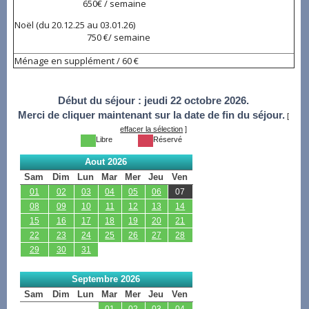
650€ / semaine
Noël (du 20.12.25 au 03.01.26)
750 €/ semaine
Ménage en supplément / 60 €
Début du séjour :
jeudi 22 octobre 2026.
Merci de cliquer maintenant sur la date de fin du séjour.
[
effacer la sélection
]
Libre
Réservé
Aout 2026
Sam
Dim
Lun
Mar
Mer
Jeu
Ven
01
02
03
04
05
06
07
08
09
10
11
12
13
14
15
16
17
18
19
20
21
22
23
24
25
26
27
28
29
30
31
Septembre 2026
Sam
Dim
Lun
Mar
Mer
Jeu
Ven
01
02
03
04