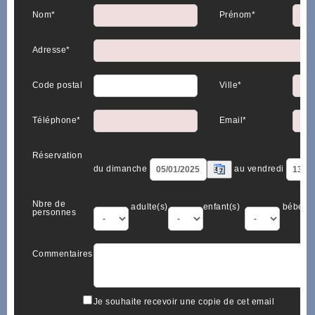
Nom*
Prénom*
Adresse*
Code postal
Ville*
Téléphone*
Email*
Réservation
du dimanche
au vendredi
Nbre de
adulte(s)
enfant(s)
bébé(s)
personnes
Commentaires
Je souhaite recevoir une copie de cet email