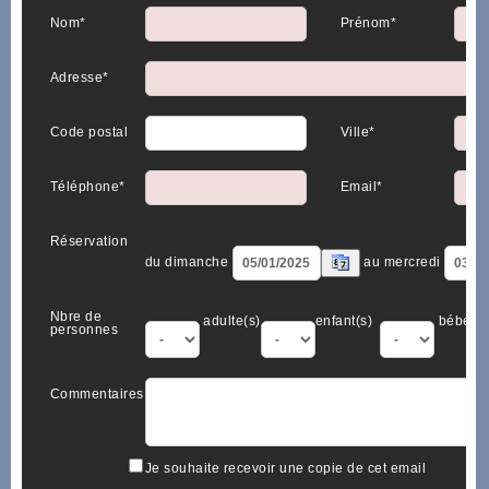
Nom*
Prénom*
Adresse*
Code postal
Ville*
Téléphone*
Email*
Réservation
du dimanche
au mercredi
Nbre de
adulte(s)
enfant(s)
bébé(s)
personnes
Commentaires
Je souhaite recevoir une copie de cet email