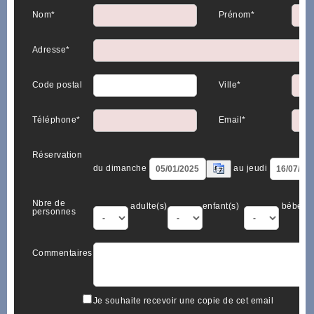
Nom*
Prénom*
Adresse*
Code postal
Ville*
Téléphone*
Email*
Réservation
du dimanche
au jeudi
Nbre de
adulte(s)
enfant(s)
bébé(s)
personnes
Commentaires
Je souhaite recevoir une copie de cet email