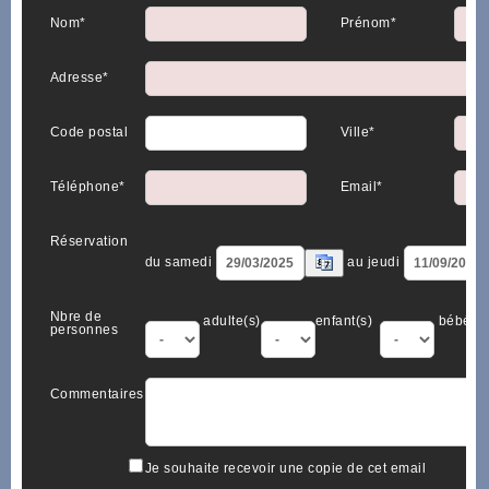
Nom*
Prénom*
Adresse*
Code postal
Ville*
Téléphone*
Email*
Réservation
du samedi
au jeudi
Nbre de
adulte(s)
enfant(s)
bébé(s)
personnes
Commentaires
Je souhaite recevoir une copie de cet email