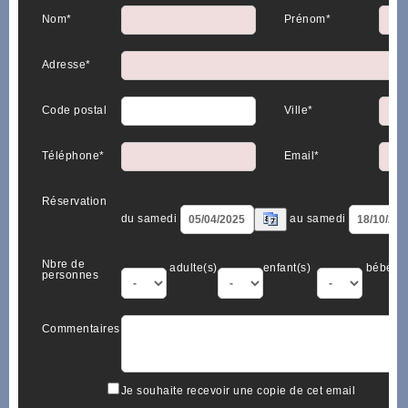
Nom*
Prénom*
Adresse*
Code postal
Ville*
Téléphone*
Email*
Réservation
du samedi
au samedi
Nbre de
adulte(s)
enfant(s)
bébé(s)
personnes
Commentaires
Je souhaite recevoir une copie de cet email