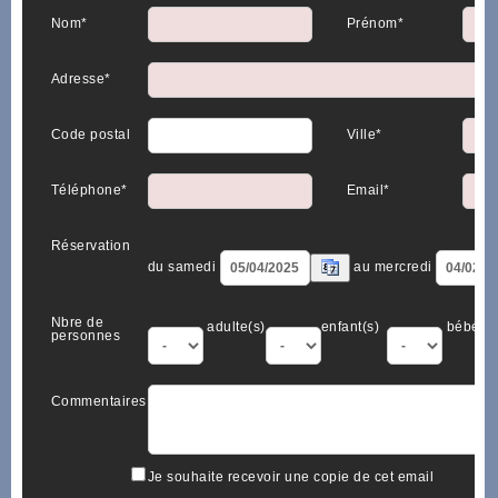
Nom*
Prénom*
Adresse*
Code postal
Ville*
Téléphone*
Email*
Réservation
du samedi
au mercredi
Nbre de
adulte(s)
enfant(s)
bébé(s)
personnes
Commentaires
Je souhaite recevoir une copie de cet email