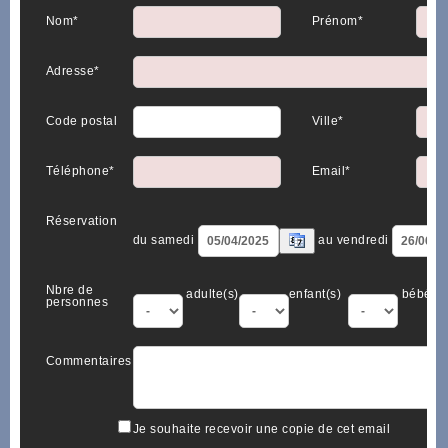
Nom*
Prénom*
Adresse*
Code postal
Ville*
Téléphone*
Email*
Réservation
du samedi
au vendredi
Nbre de
adulte(s)
enfant(s)
bébé(s)
personnes
Commentaires
Je souhaite recevoir une copie de cet email