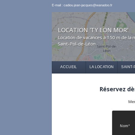
E-mail : cadiou.jean-jacques@wanadoo.fr
LOCATION 'TY EON MOR'
Location de vacances à 150 m de la 
Saint-Pol-de-Léon
ACCUEIL
LA LOCATION
SAINT-
Réservez dès
Mer
Nom*