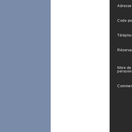
Adresse
Code po
Télépho
Réserva
Nbre de
personn
Commen