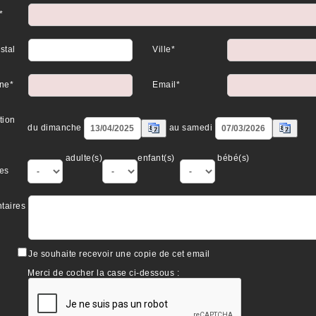
*
stal
Ville*
ne*
Email*
tion
du dimanche
au samedi
adulte(s)
enfant(s)
bébé(s)
es
taires
Je souhaite recevoir une copie de cet email
Merci de cocher la case ci-dessous :