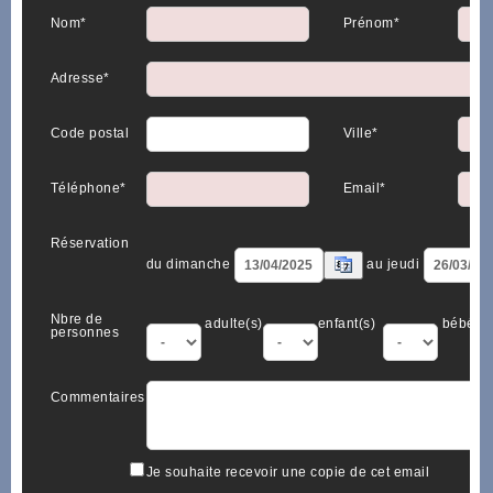
Nom*
Prénom*
Adresse*
Code postal
Ville*
Téléphone*
Email*
Réservation
du dimanche
au jeudi
Nbre de
adulte(s)
enfant(s)
bébé(s)
personnes
Commentaires
Je souhaite recevoir une copie de cet email