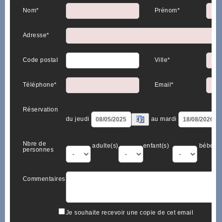
Nom*
Prénom*
Adresse*
Code postal
Ville*
Téléphone*
Email*
Réservation
du jeudi
au mardi
Nbre de
adulte(s)
enfant(s)
bébé(s)
personnes
Commentaires
Je souhaite recevoir une copie de cet email