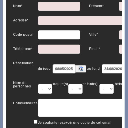
Nom*
Prénom*
Adresse*
Code postal
Ville*
Téléphone*
Email*
Réservation
du jeudi
au lundi
Nbre de
adulte(s)
enfant(s)
bébé(s)
personnes
Commentaires
Je souhaite recevoir une copie de cet email