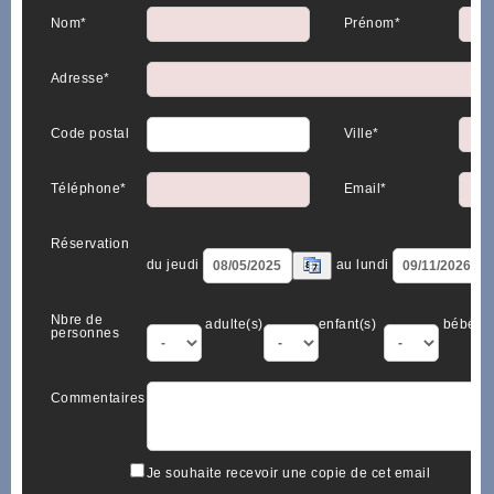
Nom*
Prénom*
Adresse*
Code postal
Ville*
Téléphone*
Email*
Réservation
du jeudi
au lundi
Nbre de
adulte(s)
enfant(s)
bébé(s)
personnes
Commentaires
Je souhaite recevoir une copie de cet email