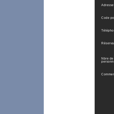
Adresse
Code po
Télépho
Réserva
Nbre de
personn
Commen