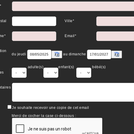
*
stal
Ville*
ne*
Email*
tion
du jeudi
au dimanche
adulte(s)
enfant(s)
bébé(s)
es
taires
Je souhaite recevoir une copie de cet email
Merci de cocher la case ci-dessous :