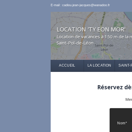
E-mail : cadiou.jean-jacques@wanadoo.fr
LOCATION 'TY EON MOR'
Location de vacances à 150 m de la 
Saint-Pol-de-Léon
ACCUEIL
LA LOCATION
SAINT-
Réservez dès
Mer
Nom*