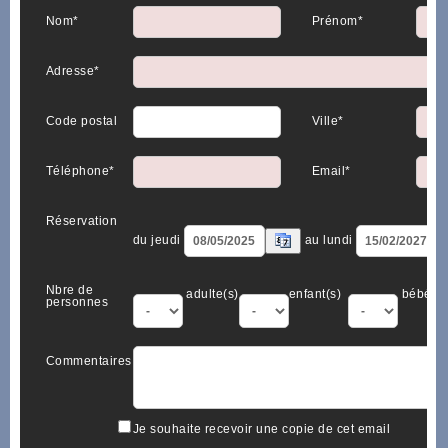
Nom*
Prénom*
Adresse*
Code postal
Ville*
Téléphone*
Email*
Réservation
du jeudi
au lundi
Nbre de
adulte(s)
enfant(s)
bébé(s)
personnes
Commentaires
Je souhaite recevoir une copie de cet email