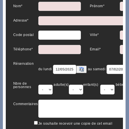
Nom*
Prénom*
Adresse*
Code postal
Ville*
Téléphone*
Email*
Réservation
du lundi
au samedi
Nbre de
adulte(s)
enfant(s)
bébé(s)
personnes
Commentaires
Je souhaite recevoir une copie de cet email