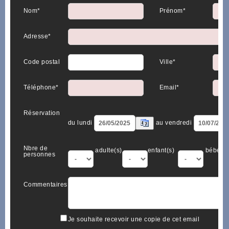
Nom*
Prénom*
Adresse*
Code postal
Ville*
Téléphone*
Email*
Réservation
du lundi
au vendredi
Nbre de
adulte(s)
enfant(s)
bébé(s)
personnes
Commentaires
Je souhaite recevoir une copie de cet email