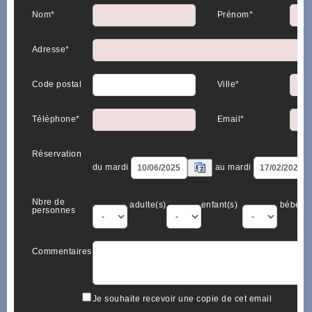
Nom*
Prénom*
Adresse*
Code postal
Ville*
Téléphone*
Email*
Réservation
du mardi
au mardi
Nbre de
adulte(s)
enfant(s)
bébé(s)
personnes
Commentaires
Je souhaite recevoir une copie de cet email