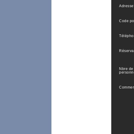
Adresse
Code po
Télépho
Réserva
Nbre de
personn
Commen