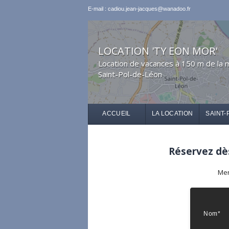
E-mail : cadiou.jean-jacques@wanadoo.fr
LOCATION 'TY EON MOR'
Location de vacances à 150 m de la 
Saint-Pol-de-Léon
ACCUEIL
LA LOCATION
SAINT-
Réservez dès
Mer
Nom*