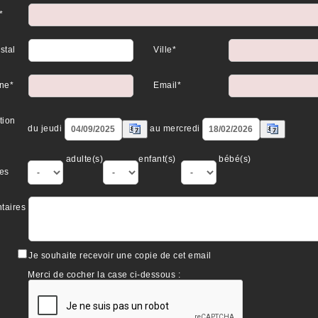
*
stal
Ville*
ne*
Email*
tion
du jeudi
au mercredi
adulte(s)
enfant(s)
bébé(s)
es
taires
Je souhaite recevoir une copie de cet email
Merci de cocher la case ci-dessous :