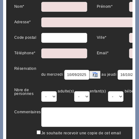
Nom*
Prénom*
Adresse*
Code postal
Ville*
Téléphone*
Email*
Réservation
du mercredi
au jeudi
Nbre de
adulte(s)
enfant(s)
bébé(s)
personnes
Commentaires
Je souhaite recevoir une copie de cet email