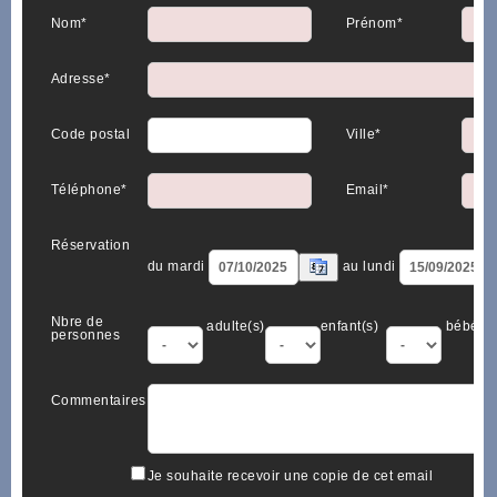
Nom*
Prénom*
Adresse*
Code postal
Ville*
Téléphone*
Email*
Réservation
du mardi
au lundi
Nbre de
adulte(s)
enfant(s)
bébé(s)
personnes
Commentaires
Je souhaite recevoir une copie de cet email