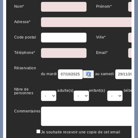
Nom*
Prénom*
Adresse*
Code postal
Ville*
Téléphone*
Email*
Réservation
du mardi
au samedi
Nbre de
adulte(s)
enfant(s)
bébé(s)
personnes
Commentaires
Je souhaite recevoir une copie de cet email