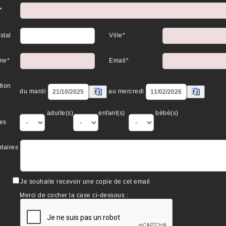
*
stal
Ville*
ne*
Email*
tion
du mardi
au mercredi
adulte(s)
enfant(s)
bébé(s)
es
taires
Je souhaite recevoir une copie de cet email
Merci de cocher la case ci-dessous :