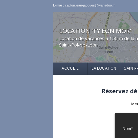
E-mail : cadiou.jean-jacques@wanadoo.fr
LOCATION 'TY EON MOR'
Location de vacances à 150 m de la 
Saint-Pol-de-Léon
ACCUEIL
LA LOCATION
SAINT-
Réservez dès
Mer
Nom*