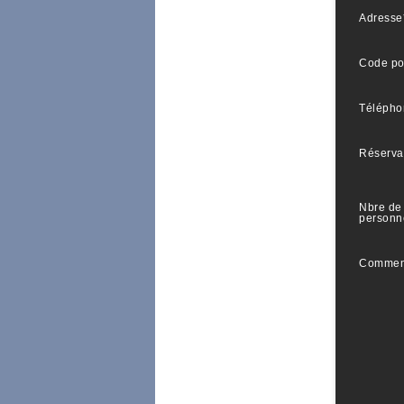
Adresse
Code po
Télépho
Réserva
Nbre de
personn
Commen