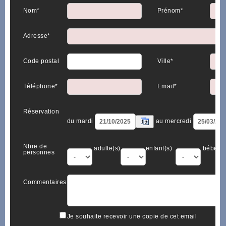
Nom*
Prénom*
Adresse*
Code postal
Ville*
Téléphone*
Email*
Réservation
du mardi
au mercredi
Nbre de
adulte(s)
enfant(s)
bébé(s)
personnes
Commentaires
Je souhaite recevoir une copie de cet email