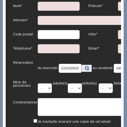
Nom*
Prénom*
Adresse*
Code postal
Ville*
Téléphone*
Email*
Réservation
du mercredi
au vendredi
Nbre de
adulte(s)
enfant(s)
bébé(s)
personnes
Commentaires
Je souhaite recevoir une copie de cet email