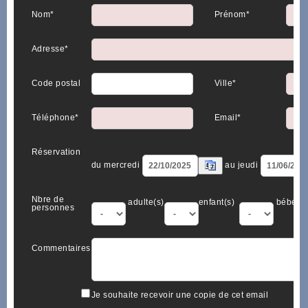
Nom*
Prénom*
Adresse*
Code postal
Ville*
Téléphone*
Email*
Réservation
du mercredi
au jeudi
Nbre de
adulte(s)
enfant(s)
bébé(s)
personnes
Commentaires
Je souhaite recevoir une copie de cet email