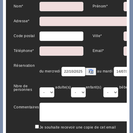
Nom*
Prénom*
Adresse*
Code postal
Ville*
Téléphone*
Email*
Réservation
du mercredi
au mardi
Nbre de
adulte(s)
enfant(s)
bébé(s)
personnes
Commentaires
Je souhaite recevoir une copie de cet email