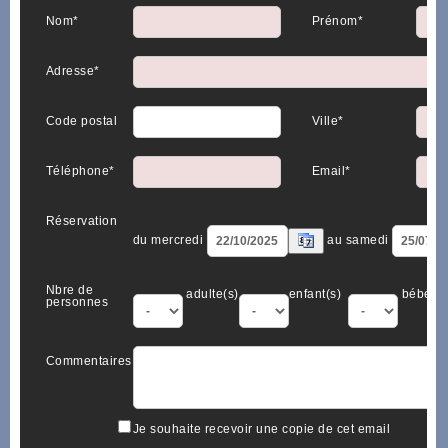
Nom*
Prénom*
Adresse*
Code postal
Ville*
Téléphone*
Email*
Réservation
du mercredi
au samedi
Nbre de
adulte(s)
enfant(s)
bébé(s)
personnes
Commentaires
Je souhaite recevoir une copie de cet email