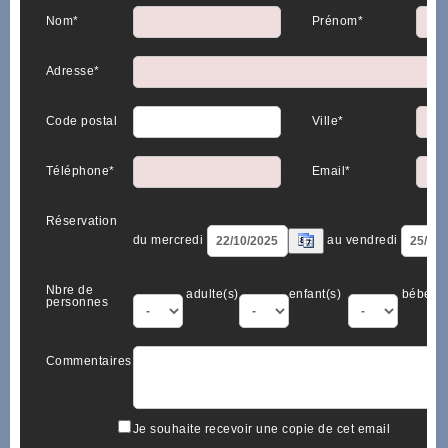
Nom*
Prénom*
Adresse*
Code postal
Ville*
Téléphone*
Email*
Réservation
du mercredi
au vendredi
Nbre de
adulte(s)
enfant(s)
bébé(s)
personnes
Commentaires
Je souhaite recevoir une copie de cet email