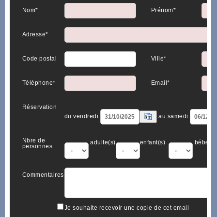
Nom*
Prénom*
Adresse*
Code postal
Ville*
Téléphone*
Email*
Réservation
du vendredi
au samedi
Nbre de
adulte(s)
enfant(s)
bébé(s)
personnes
Commentaires
Je souhaite recevoir une copie de cet email